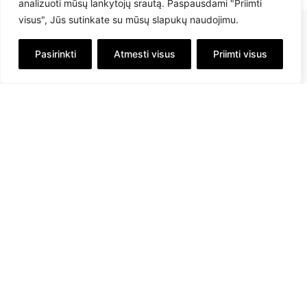
analizuoti mūsų lankytojų srautą. Paspausdami "Priimti
visus", Jūs sutinkate su mūsų slapukų naudojimu.
Pasirinkti
Atmesti visus
Priimti visus
info@savex.lt
+ 370 610 23545
Sekite mus:
Informacija
Apie mus