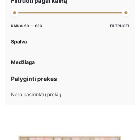
Filtruoti pagal kainą
Maks
Min
KAINA:
€0
—
€30
FILTRUOTI
kaina
kaina
Spalva
Medžiaga
Palyginti prekes
Nėra pasirinktų prekių