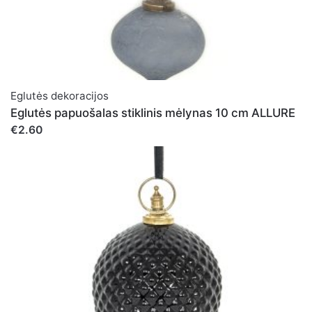
Vardas
*
Eglutės dekoracijos
El. paštas
*
Eglutės papuošalas stiklinis mėlynas 10 cm ALLURE
€2.60
Noriu savo interneto naršyklėje išsaugoti vardą, el.
pašto adresą ir interneto puslapį, kad jų nebereiktų įvesti
iš naujo, kai kitą kartą vėl norėsiu parašyti komentarą.