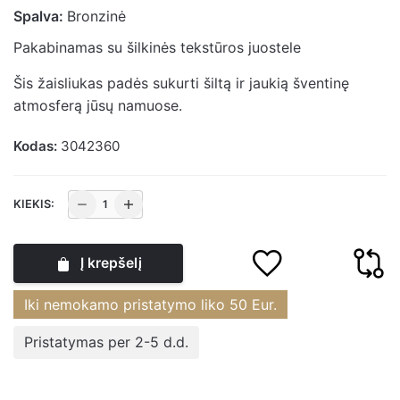
Spalva:
Bronzinė
Pakabinamas su šilkinės tekstūros juostele
Šis žaisliukas padės sukurti šiltą ir jaukią šventinę
atmosferą jūsų namuose.
Kodas:
3042360
produkto
KIEKIS:
kiekis:
Eglutės
Į krepšelį
papuošalas
stiklinis
Iki nemokamo pristatymo liko
50
Eur.
bronzinės
spalvos
Pristatymas per 2-5 d.d.
8
cm