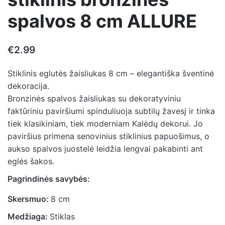
spalvos 8 cm ALLURE
€
2.99
Stiklinis eglutės žaisliukas 8 cm – elegantiška šventinė
dekoracija.
Bronzinės spalvos žaisliukas su dekoratyviniu
faktūriniu paviršiumi spinduliuoja subtilų žavesį ir tinka
tiek klasikiniam, tiek moderniam Kalėdų dekorui. Jo
paviršius primena senovinius stiklinius papuošimus, o
aukso spalvos juostelė leidžia lengvai pakabinti ant
eglės šakos.
Pagrindinės savybės:
Skersmuo:
8 cm
Medžiaga:
Stiklas