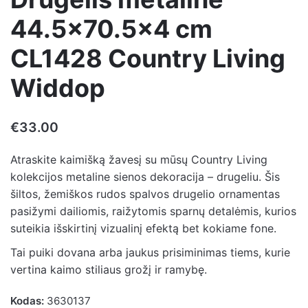
44.5×70.5×4 cm
CL1428 Country Living
Widdop
€
33.00
Atraskite kaimišką žavesį su mūsų Country Living
kolekcijos metaline sienos dekoracija – drugeliu. Šis
šiltos, žemiškos rudos spalvos drugelio ornamentas
pasižymi dailiomis, raižytomis sparnų detalėmis, kurios
suteikia išskirtinį vizualinį efektą bet kokiame fone.
Tai puiki dovana arba jaukus prisiminimas tiems, kurie
vertina kaimo stiliaus grožį ir ramybę.
Kodas:
3630137