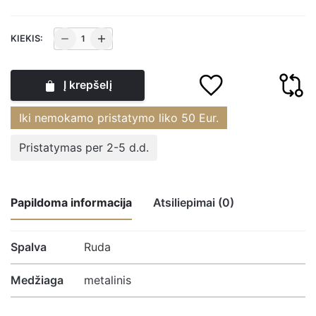
produkto
KIEKIS:
kiekis:
Sienos
Į krepšelį
dekoracija
Drugelis
Iki nemokamo pristatymo liko
50
Eur.
metalinė
44.5x70.5x4
Pristatymas per 2-5 d.d.
cm
CL1428
Country
Papildoma informacija
Atsiliepimai (0)
Living
Widdop
Atsiliepimų nėra.
Spalva
Ruda
Medžiaga
metalinis
Būkite pirmasis parašęs atsiliepimą apie
“Sienos dekoracija Drugelis metalinė