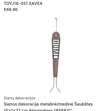
TOYJ18-051 SAVEX
€69.90
Noriu savo interneto naršyklėje išsaugoti vardą, el.
pašto adresą ir interneto puslapį, kad jų nebereiktų įvesti
iš naujo, kai kitą kartą vėl norėsiu parašyti komentarą.
Sienų dekoracijos
Sienos dekoracija metalinė/medinė Šaukštas
15x1x77 cm Atmosphera 185884C