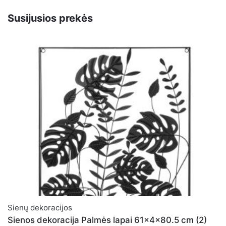
44.5×70.5×4 cm CL1428 Country Living
Widdop”
Susijusios prekės
El. pašto adresas nebus skelbiamas.
Būtini laukeliai
pažymėti
*
Įvertinkite prekę:
*
Įvertinimas
PALIKITE ATSAKYMĄ
Vardas
*
Sienų dekoracijos
Sienos dekoracija Palmės lapai 61x4x80.5 cm (2)
El. paštas
*