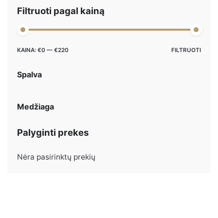
Filtruoti pagal kainą
Maks
Min
KAINA:
€0
—
€220
FILTRUOTI
kaina
kaina
Spalva
Medžiaga
Palyginti prekes
Nėra pasirinktų prekių