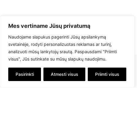
Mes vertiname Jūsų privatumą
Naudojame slapukus pagerinti Jūsų apsilankymą
svetainėje, rodyti personalizuotas reklamas ar turinį,
analizuoti mūsų lankytojų srautą. Paspausdami "Priimti
visus", Jūs sutinkate su mūsų slapukų naudojimu.
Pasirinkti
Atmesti visus
Priimti visus
info@savex.lt
+ 370 610 23545