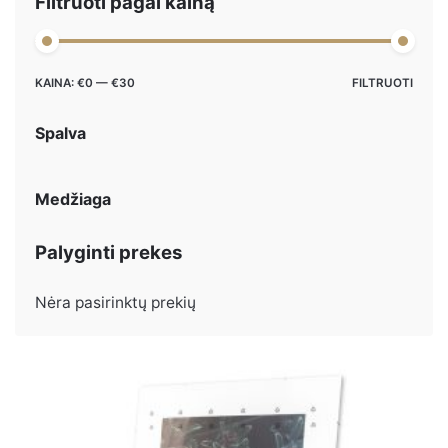
Filtruoti pagal kainą
Maks
Min
KAINA:
€0
—
€30
FILTRUOTI
kaina
kaina
Spalva
Medžiaga
Palyginti prekes
Nėra pasirinktų prekių