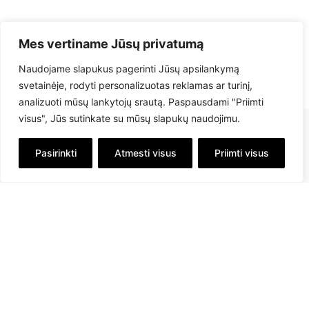
Mes vertiname Jūsų privatumą
Naudojame slapukus pagerinti Jūsų apsilankymą
svetainėje, rodyti personalizuotas reklamas ar turinį,
analizuoti mūsų lankytojų srautą. Paspausdami "Priimti
visus", Jūs sutinkate su mūsų slapukų naudojimu.
Pasirinkti
Atmesti visus
Priimti visus
info@savex.lt
+ 370 610 23545
Sekite mus: