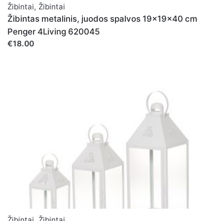
Žibintai
,
Žibintai
Žibintas metalinis, juodos spalvos 19x19x40 cm
Penger 4Living 620045
€18.00
Žibintai
,
Žibintai