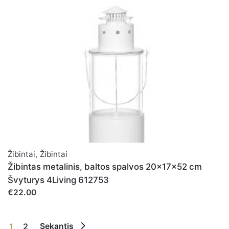
Žibintai
,
Žibintai
Žibintas metalinis, baltos spalvos 20x17x52 cm
Švyturys 4Living 612753
€22.00
1
2
Sekantis