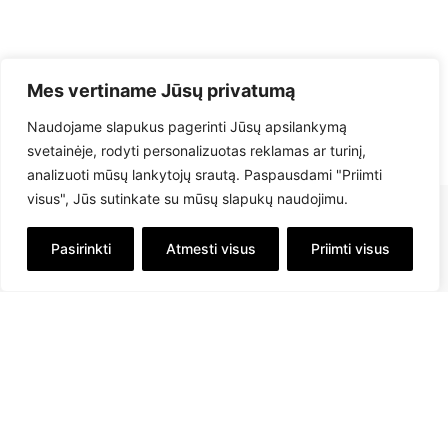
Mes vertiname Jūsų privatumą
Naudojame slapukus pagerinti Jūsų apsilankymą
svetainėje, rodyti personalizuotas reklamas ar turinį,
analizuoti mūsų lankytojų srautą. Paspausdami "Priimti
visus", Jūs sutinkate su mūsų slapukų naudojimu.
Pasirinkti
Atmesti visus
Priimti visus
info@savex.lt
+ 370 610 23545