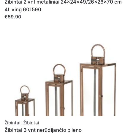
Žibintai 2 vnt metaliniai 24x24x49/26x26x70 cm
4Living 601590
€59.90
Žibintai
,
Žibintai
Žibintai 3 vnt nerūdijančio plieno