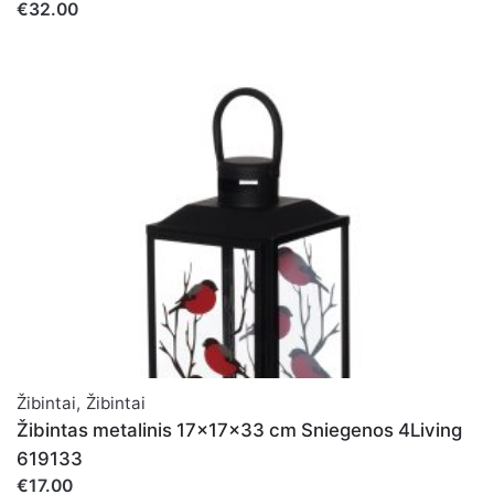
€32.00
Žibintai
,
Žibintai
Žibintas metalinis 17x17x33 cm Sniegenos 4Living
619133
€17.00