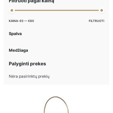
Filtruoti pagal kainą
Maks
Min
KAINA:
€0
—
€80
FILTRUOTI
kaina
kaina
Spalva
Medžiaga
Palyginti prekes
Nėra pasirinktų prekių