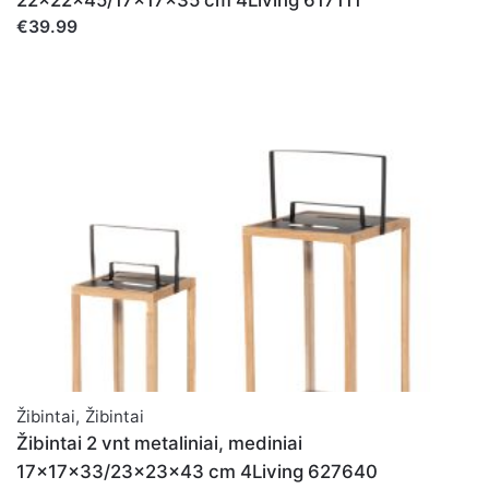
22x22x45/17x17x35 cm 4Living 617111
€39.99
Žibintai
,
Žibintai
Žibintai 2 vnt metaliniai, mediniai
17x17x33/23x23x43 cm 4Living 627640