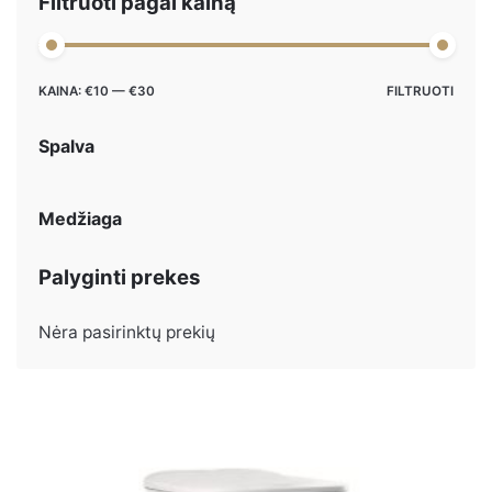
Filtruoti pagal kainą
Maks
Min
KAINA:
€10
—
€30
FILTRUOTI
kaina
kaina
Spalva
Medžiaga
Palyginti prekes
Nėra pasirinktų prekių