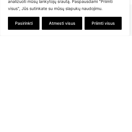
analizuoti mūsų lankytojų srautą. Paspausdami "Priimti
visus", Jūs sutinkate su mūsų slapukų naudojimu.
Pasirinkti
Atmesti visus
Priimti visus
info@savex.lt
+ 370 610 23545
Sekite mus:
Informacija
Apie mus