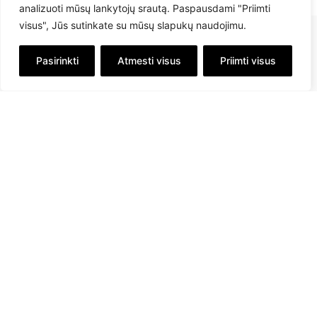
analizuoti mūsų lankytojų srautą. Paspausdami "Priimti
visus", Jūs sutinkate su mūsų slapukų naudojimu.
Pasirinkti
Atmesti visus
Priimti visus
info@savex.lt
+ 370 610 23545
Sekite mus:
Informacija
Apie mus