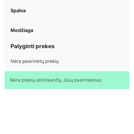
Spalva
Medžiaga
Palyginti prekes
Nėra pasirinktų prekių
Nėra prekių atitinkančių Jūsų pasirinkimus.