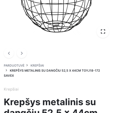
PARDUOTUVĖ
KREPŠIAI
KREPŠYS METALINIS SU DANGČIU 52,5 X 44CM TOYJ18-172
SAVEX
Krepšiai
Krepšys metalinis su
dangčiu 52,5 x 44cm