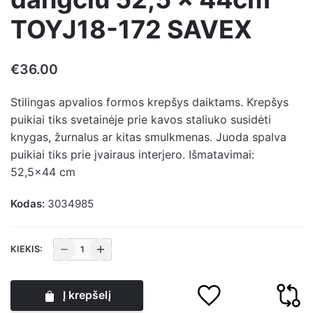
TOYJ18-172 SAVEX
€
36.00
Stilingas apvalios formos krepšys daiktams. Krepšys
puikiai tiks svetainėje prie kavos staliuko susidėti
knygas, žurnalus ar kitas smulkmenas. Juoda spalva
puikiai tiks prie įvairaus interjero. Išmatavimai:
52,5×44 cm
Kodas:
3034985
produkto
KIEKIS:
kiekis:
Krepšys
Į krepšelį
metalinis