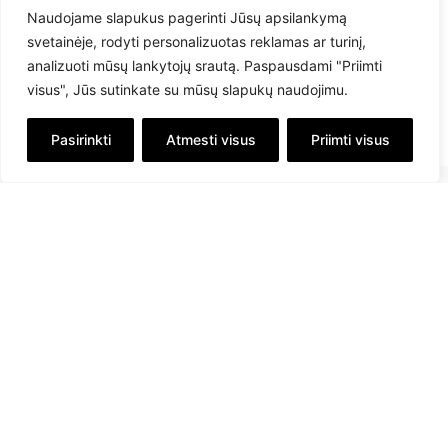
Naudojame slapukus pagerinti Jūsų apsilankymą
svetainėje, rodyti personalizuotas reklamas ar turinį,
analizuoti mūsų lankytojų srautą. Paspausdami "Priimti
visus", Jūs sutinkate su mūsų slapukų naudojimu.
Pasirinkti
Atmesti visus
Priimti visus
info@savex.lt
+ 370 610 23545
Sekite mus: