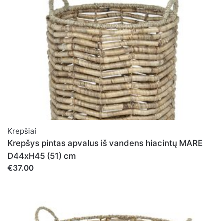
Įvertinimas
PALIKITE ATSAKYMĄ
Vardas
*
Krepšiai
El. paštas
*
Krepšys pintas apvalus iš vandens hiacintų MARE
D44xH45 (51) cm
€37.00
Noriu savo interneto naršyklėje išsaugoti vardą, el.
pašto adresą ir interneto puslapį, kad jų nebereiktų įvesti
iš naujo, kai kitą kartą vėl norėsiu parašyti komentarą.