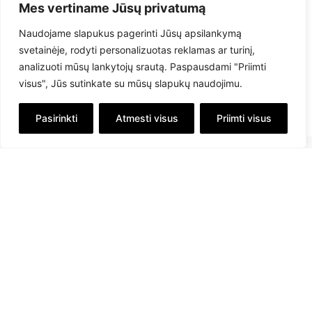
Mes vertiname Jūsų privatumą
Naudojame slapukus pagerinti Jūsų apsilankymą
svetainėje, rodyti personalizuotas reklamas ar turinį,
analizuoti mūsų lankytojų srautą. Paspausdami "Priimti
visus", Jūs sutinkate su mūsų slapukų naudojimu.
Pasirinkti
Atmesti visus
Priimti visus
info@savex.lt
+ 370 610 23545