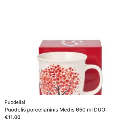
pašto adresą ir interneto puslapį, kad jų nebereiktų įvesti
iš naujo, kai kitą kartą vėl norėsiu parašyti komentarą.
Puodeliai
Puodelis porcelianinis Medis 650 ml DUO
€11.00