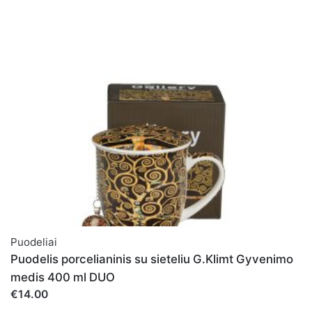
pažymėti
*
Įvertinkite prekę:
*
Įvertinimas
PALIKITE ATSAKYMĄ
Vardas
*
Puodeliai
El. paštas
*
Puodelis porcelianinis su sieteliu G.Klimt Gyvenimo
medis 400 ml DUO
€14.00
Noriu savo interneto naršyklėje išsaugoti vardą, el.