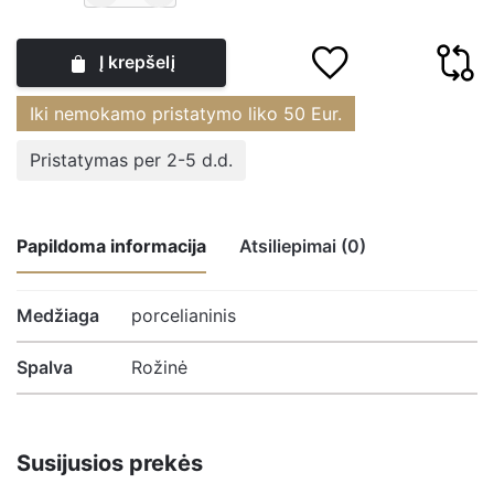
kiekis:
Puodelis
Į krepšelį
porcelianinis
Bijūnai
Iki nemokamo pristatymo liko
50
Eur.
1000
ml
Pristatymas per 2-5 d.d.
DUO
Papildoma informacija
Atsiliepimai (0)
Atsiliepimų nėra.
Medžiaga
porcelianinis
Spalva
Rožinė
Būkite pirmasis parašęs atsiliepimą apie
“Puodelis porcelianinis Bijūnai 1000 ml
DUO”
Susijusios prekės
El. pašto adresas nebus skelbiamas.
Būtini laukeliai