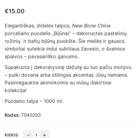
€
15.00
Elegantiškas, didelės talpos,
New Bone China
porceliano puodelis „Bijūnai“ – dekoruotas pastelinių
rožinių ir baltų bijūnų puokšte. Šie meilės ir gausos
simboliai suteikia indui subtilaus žavesio, o švelnios
spalvos – pavasariško gaivumo.
Supakuota į dekoratyvinę dėžutę su tuo pačiu motyvu
– puiki dovana arba stilingas akcentas Jūsų namams.
Pasimėgaukite akimirkomis su mūsų išskirtine
kolekcija!
Puodelio talpa – 1000 ml.
Kodas:
7040293
produkto
KIEKIS: