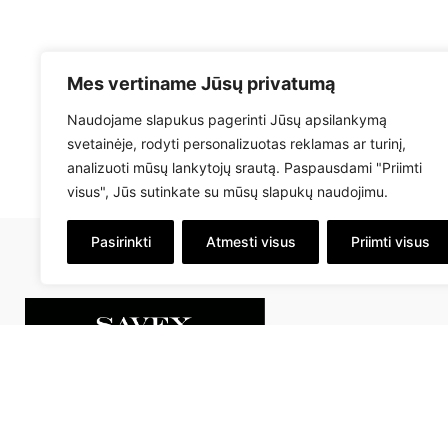
Mes vertiname Jūsų privatumą
Naudojame slapukus pagerinti Jūsų apsilankymą
svetainėje, rodyti personalizuotas reklamas ar turinį,
analizuoti mūsų lankytojų srautą. Paspausdami "Priimti
visus", Jūs sutinkate su mūsų slapukų naudojimu.
Pasirinkti
Atmesti visus
Priimti visus
info@savex.lt