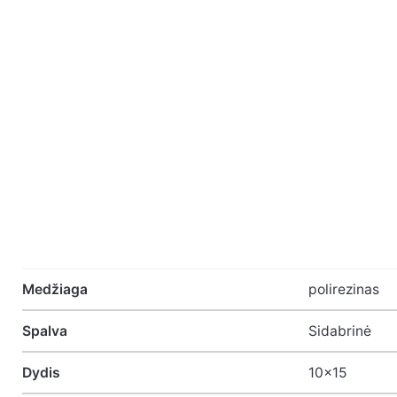
Atsiliepimų nėra.
Medžiaga
polirezinas
Spalva
Sidabrinė
Būkite pirmasis parašęs atsiliepimą apie “
Dydis
10×15