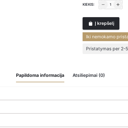
produkto
KIEKIS:
kiekis:
Rėmelis
Į krepšelį
veidrodinis
10x15
Iki nemokamo prist
cm
ANTIQUE
Pristatymas per 2-5
Papildoma informacija
Atsiliepimai (0)
Rėmelis veidrodinis 10×15 cm ANTIQUE”