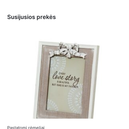
El. pašto adresas nebus skelbiamas.
Būtini laukeliai 
Susijusios prekės
Įvertinkite prekę:
*
Įvertinimas
PALIKITE ATSAKYMĄ
Vardas
*
El. paštas
*
Pastatomi rėmeliai