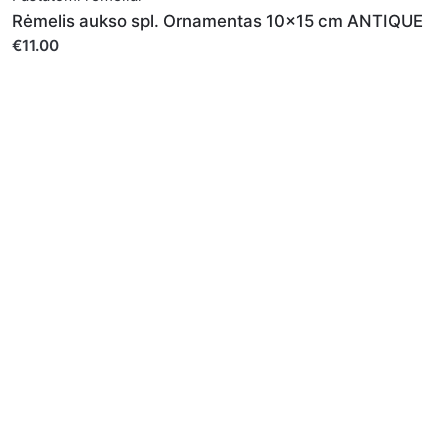
naujo, kai kitą kartą vėl norėsiu parašyti komentarą.
Rėmelis aukso spl. Ornamentas 10x15 cm ANTIQUE
€11.00