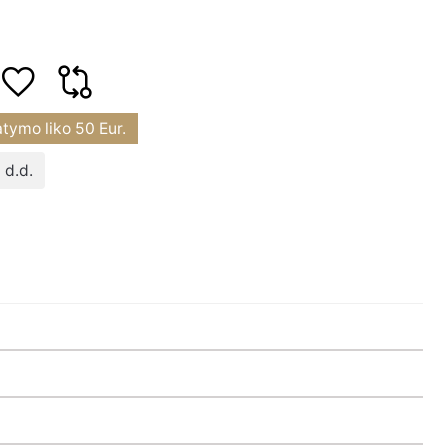
atymo liko
50
Eur.
 d.d.