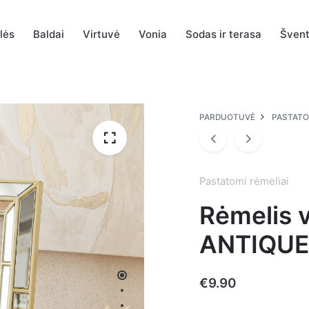
alės
Baldai
Virtuvė
Vonia
Sodas ir terasa
Šven
PARDUOTUVĖ
PASTATO
Pastatomi rėmeliai
Rėmelis 
ANTIQUE
€
9.90