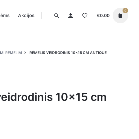
0
tėms
Akcijos
€
0.00
MI RĖMELIAI
RĖMELIS VEIDRODINIS 10×15 CM ANTIQUE
veidrodinis 10×15 cm