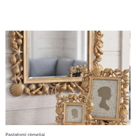
pažymėti
*
Pastatomi rėmeliai