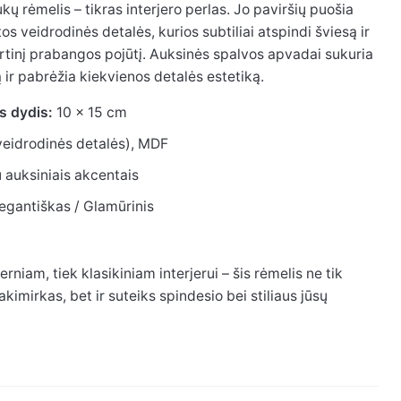
kų rėmelis – tikras interjero perlas. Jo paviršių puošia
s veidrodinės detalės, kurios subtiliai atspindi šviesą ir
kirtinį prabangos pojūtį. Auksinės spalvos apvadai sukuria
 ir pabrėžia kiekvienos detalės estetiką.
s dydis:
10 x 15 cm
veidrodinės detalės), MDF
 auksiniais akcentais
egantiškas / Glamūrinis
erniam, tiek klasikiniam interjerui – šis rėmelis ne tik
kimirkas, bet ir suteiks spindesio bei stiliaus jūsų