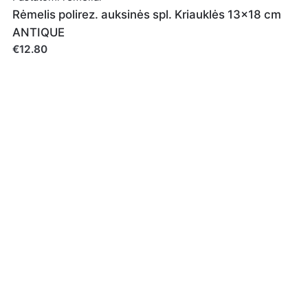
 pašto adresą ir interneto puslapį, kad jų nebereiktų įvesti iš 
Rėmelis polirez. auksinės spl. Kriauklės 13x18 cm
ANTIQUE
€12.80