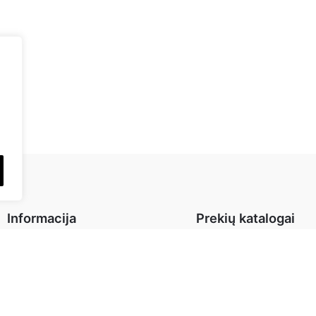
Informacija
Prekių katalogai
Apie mus
Interjero detalės
Kontaktai
Baldai
Prekių grąžinimas
Virtuvė