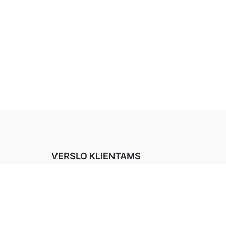
VERSLO KLIENTAMS
Atstovaujami prekių ženklai