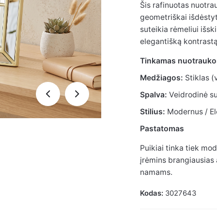
Šis rafinuotas nuotrau
geometriškai išdėstyto
suteikia rėmeliui išs
elegantišką kontrastą
Tinkamas nuotrauko
Medžiagos:
Stiklas (
Spalva:
Veidrodinė su
Stilius:
Modernus / El
Pastatomas
Puikiai tinka tiek mod
įrėmins brangiausias a
namams.
Kodas:
3027643