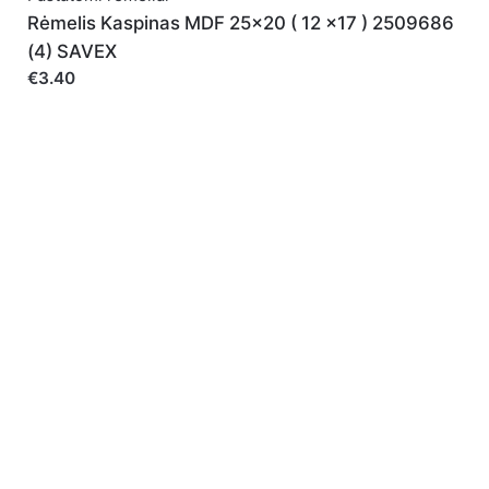
Noriu savo interneto naršyklėje išsaugoti vardą, el.
Rėmelis Kaspinas MDF 25x20 ( 12 x17 ) 2509686
(4) SAVEX
€3.40