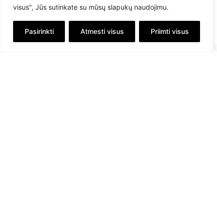
visus", Jūs sutinkate su mūsų slapukų naudojimu.
Pasirinkti
Atmesti visus
Priimti visus
info@savex.lt
+ 370 610 23545
Sekite mus: