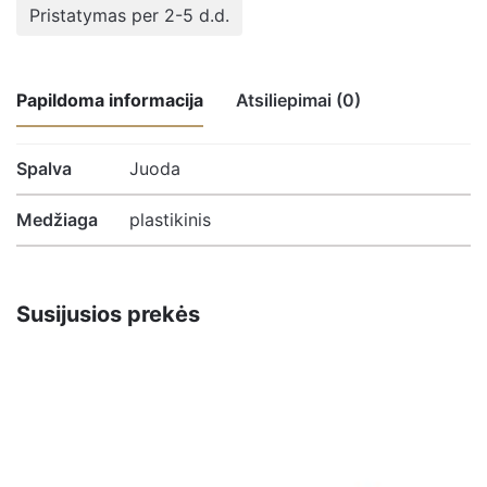
chromuotas
Pristatymas per 2-5 d.d.
RE14PD
REGAL
Papildoma informacija
Atsiliepimai (0)
Atsiliepimų nėra.
Spalva
Juoda
Medžiaga
plastikinis
Būkite pirmasis parašęs atsiliepimą apie
“Rinkinys parkeris+rašiklis dėžutėje
“George” chromuotas RE14PD REGAL”
Susijusios prekės
El. pašto adresas nebus skelbiamas.
Būtini laukeliai
pažymėti
*
Įvertinkite prekę:
*
Įvertinimas
PALIKITE ATSAKYMĄ