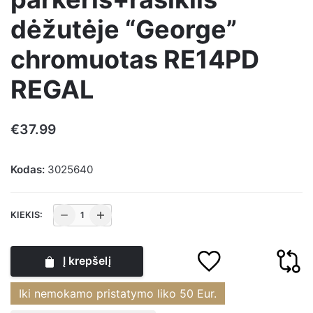
dėžutėje “George”
chromuotas RE14PD
REGAL
€
37.99
Kodas:
3025640
produkto
KIEKIS:
kiekis:
Rinkinys
Į krepšelį
parkeris+rašiklis
dėžutėje
Iki nemokamo pristatymo liko
50
Eur.
"George"