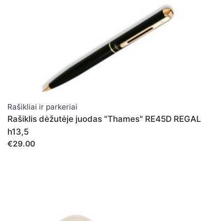
Vardas
*
Rašikliai ir parkeriai
El. paštas
*
Rašiklis dėžutėje juodas "Thames" RE45D REGAL
h13,5
€29.00
Noriu savo interneto naršyklėje išsaugoti vardą, el.
pašto adresą ir interneto puslapį, kad jų nebereiktų įvesti
iš naujo, kai kitą kartą vėl norėsiu parašyti komentarą.