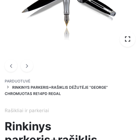
PARDUOTUVĖ
RINKINYS PARKERIS+RAŠIKLIS DĖŽUTĖJE “GEORGE”
CHROMUOTAS RE14PD REGAL
Rašikliai ir parkeriai
Rinkinys
parkeris+rašiklis