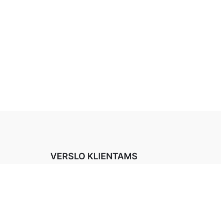
VERSLO KLIENTAMS
Atstovaujami prekių ženklai