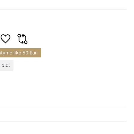
atymo liko
50
Eur.
 d.d.
78916
93378916”