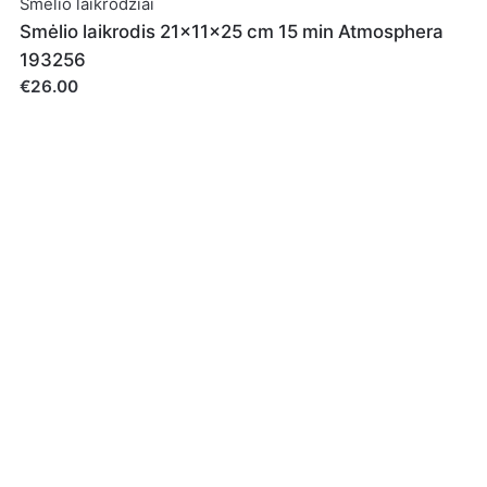
Smėlio laikrodžiai
Smėlio laikrodis 21x11x25 cm 15 min Atmosphera
193256
 pašto adresą ir interneto puslapį, kad jų nebereiktų įvesti iš 
€26.00