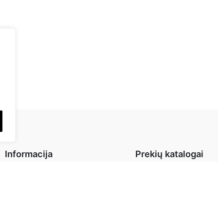
Informacija
Prekių katalogai
Apie mus
Interjero detalės
Kontaktai
Baldai
Prekių grąžinimas
Virtuvė