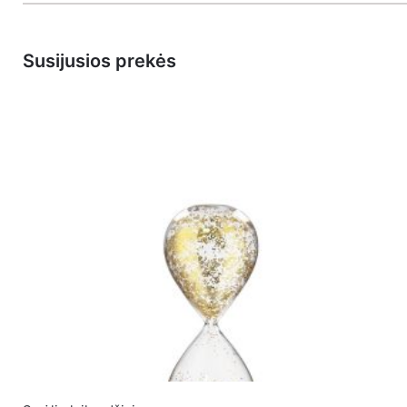
Susijusios prekės
El. pašto adresas nebus skelbiamas.
Būtini laukeliai 
Įvertinkite prekę:
*
Įvertinimas
PALIKITE ATSAKYMĄ
Vardas
*
El. paštas
*