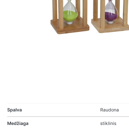
Atsiliepimų nėra.
Spalva
Raudona
Medžiaga
stiklinis
Būkite pirmasis parašęs atsiliepimą apie 