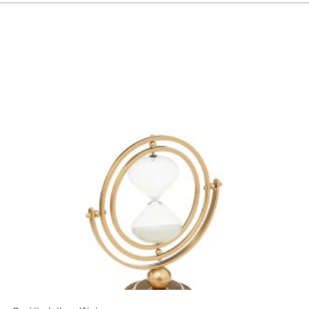
pažymėti
*