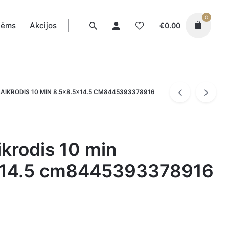
0
tėms
Akcijos
€
0.00
LAIKRODIS 10 MIN 8.5×8.5×14.5 CM8445393378916
ikrodis 10 min
×14.5 cm8445393378916