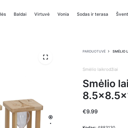
alės
Baldai
Virtuvė
Vonia
Sodas ir terasa
Šven
PARDUOTUVĖ
SMĖLIO 
Smėlio laikrodžiai
Smėlio la
8.5×8.5
€
9.99
Kodas:
4883130