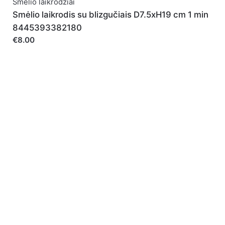
Smėlio laikrodžiai
Smėlio laikrodis su blizgučiais D7.5xH19 cm 1 min
8445393382180
Noriu savo interneto naršyklėje išsaugoti vardą, el.
€8.00