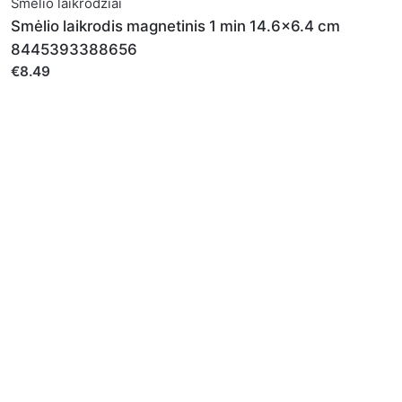
Smėlio laikrodžiai
Smėlio laikrodis magnetinis 1 min 14.6x6.4 cm
8445393388656
naujo, kai kitą kartą vėl norėsiu parašyti komentarą.
€8.49