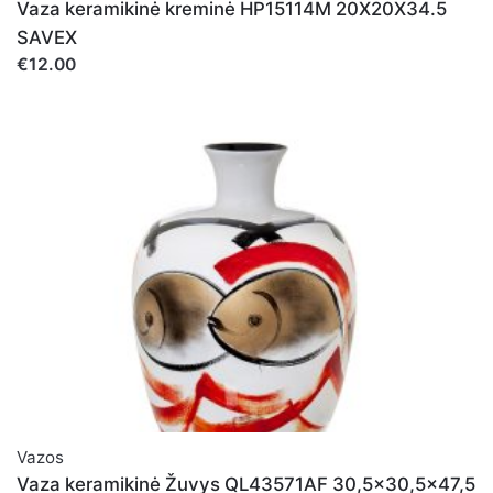
Vaza keramikinė kreminė HP15114M 20X20X34.5
SAVEX
Noriu savo interneto naršyklėje išsaugoti vardą, el.
€12.00
pašto adresą ir interneto puslapį, kad jų nebereiktų įvesti
iš naujo, kai kitą kartą vėl norėsiu parašyti komentarą.
Vazos
Vaza keramikinė Žuvys QL43571AF 30,5x30,5x47,5