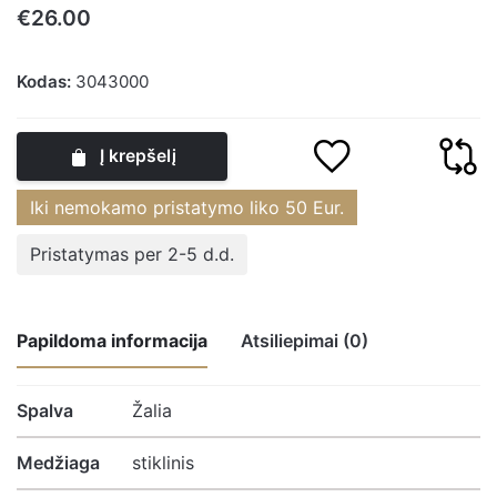
€
26.00
Kodas:
3043000
Į krepšelį
Iki nemokamo pristatymo liko
50
Eur.
Pristatymas per 2-5 d.d.
Papildoma informacija
Atsiliepimai (0)
Atsiliepimų nėra.
Spalva
Žalia
Medžiaga
stiklinis
Būkite pirmasis parašęs atsiliepimą apie