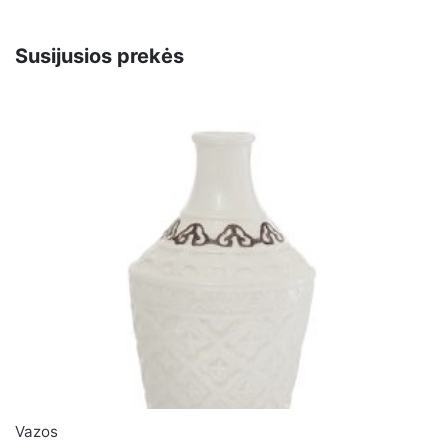
“Vaza stiklinė žalia 30x12x12 cm 146387”
El. pašto adresas nebus skelbiamas.
Būtini laukeliai
Susijusios prekės
pažymėti
*
Įvertinkite prekę:
*
Įvertinimas
PALIKITE ATSAKYMĄ
Vardas
*
El. paštas
*
Vazos