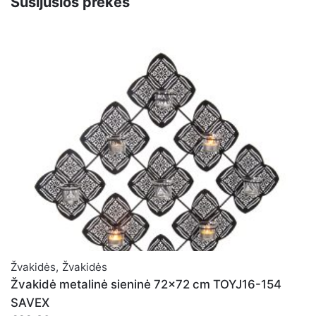
Susijusios prekės
El. pašto adresas nebus skelbiamas.
Būtini laukeliai
pažymėti
*
Įvertinkite prekę:
*
Įvertinimas
PALIKITE ATSAKYMĄ
Vardas
*
Žvakidės
,
Žvakidės
El. paštas
*
Žvakidė metalinė sieninė 72x72 cm TOYJ16-154
SAVEX