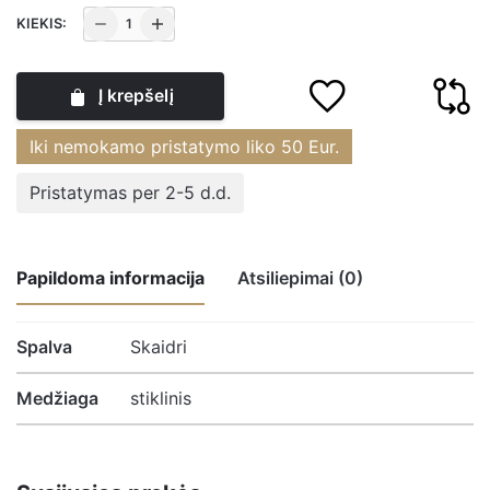
produkto
KIEKIS:
kiekis:
Žvakidė
Į krepšelį
stiklinė
skaidri
Iki nemokamo pristatymo liko
50
Eur.
18.5x12.5x12.5
cm
Pristatymas per 2-5 d.d.
SP3507TLS
Sophia
Widdop
Papildoma informacija
Atsiliepimai (0)
Atsiliepimų nėra.
Spalva
Skaidri
Medžiaga
stiklinis
Būkite pirmasis parašęs atsiliepimą apie
“Žvakidė stiklinė skaidri 18.5×12.5×12.5
cm SP3507TLS Sophia Widdop”