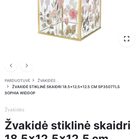
PARDUOTUVĖ
ŽVAKIDĖS
ŽVAKIDĖ STIKLINĖ SKAIDRI 18.5×12.5×12.5 CM SP3507TLS
SOPHIA WIDDOP
Žvakidės
Žvakidė stiklinė skaidri
18.5×12.5×12.5 cm