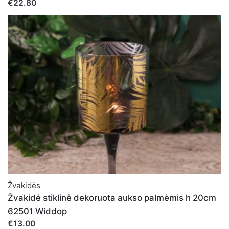
€22.80
Noriu savo interneto naršyklėje išsaugoti vardą, el.
pašto adresą ir interneto puslapį, kad jų nebereiktų įvesti
iš naujo, kai kitą kartą vėl norėsiu parašyti komentarą.
Žvakidės
Žvakidė stiklinė dekoruota aukso palmėmis h 20cm
62501 Widdop
€13.00